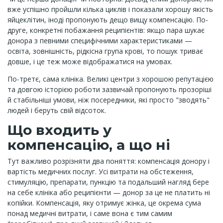
вже успішно пройшли кілька циклів і показали хорошу якість
яйцеклітин, іноді пропонують дещо вищу компенсацію. По-
друге, конкретні побажання реципієнтів: якщо пара шукає
донора з певними специфічними характеристиками —
освіта, зовнішність, рідкісна група крові, то пошук триває
довше, і це теж може відображатися на умовах.
По-третє, сама клініка. Великі центри з хорошою репутацією
та довгою історією роботи зазвичай пропонують прозоріші
й стабільніші умови, ніж посередники, які просто "зводять"
людей і беруть свій відсоток.
Що входить у
компенсацію, а що ні
Тут важливо розрізняти два поняття: компенсація донору і
вартість медичних послуг. Усі витрати на обстеження,
стимуляцію, препарати, пункцію та подальший нагляд бере
на себе клініка або реципієнти — донор за це не платить ні
копійки. Компенсація, яку отримує жінка, це окрема сума
понад медичні витрати, і саме вона є тим самим