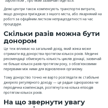
"заробітком", про який зазвичай і йдеться.
Деякі центри також компенсують транспортні витрати,
якщо донорка приїжджає з іншого міста, або лікарняний на
роботі за офіційним листком непрацездатності на час
процедури.
Скільки разів можна бути
донором
Це теж впливає на загальний дохід, який жінка може
отримати від донорства протягом кількох років. Медичні
рекомендації обмежують кількість циклів донації, зазвичай
не більше кількох разів протягом року, з обов'язковими
перервами між ними для відновлення організму.
Тому донорство точно не варто розглядати як стабільне
джерело регулярного доходу — це радше одноразова чи
періодична компенсація, розтягнута на кілька епізодів
протягом кількох років.
На що звернути увагу