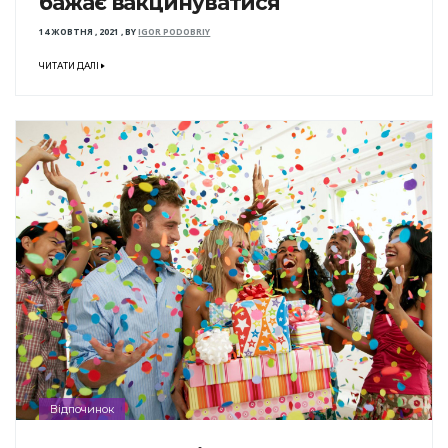
бажає вакцинуватися
14 ЖОВТНЯ , 2021
,
BY
IGOR PODOBRIY
ЧИТАТИ ДАЛІ
Відпочинок