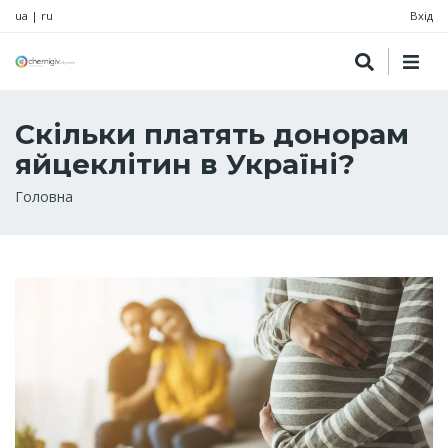
ua
|
ru
Вхід
Скільки платять донорам
яйцеклітин в Україні?
Рядок
Головна
навіґації