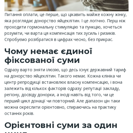
Питання оплати, це перше, що цікавить майже кожну жінку,
яка розглядає донорство яйцеклітин. І це логічно. Перш ніж
проходити гормональну стимуляцію та пункцію, хочеться
розуміти, чи варта ця компенсація тих зусиль і ризиків.
Спробуємо розібратися в цифрах чесно, без прикрас.
Чому немає єдиної
фіксованої суми
Одразу варто зняти ілюзію, що десь існує державний тариф
на донорство яйцеклітин. Такого немає. Кожна клініка чи
центр репродукції встановлює власну компенсацію, і вона
залежить від кількох факторів одразу: репутації закладу,
регіону, досвіду донорки, а іноді навіть від того, чи це
перший цикл донації чи повторний. Але діапазон цін таки
можна окреслити орієнтовно, спираючись на практику
останніх років.
Орієнтовні суми за один