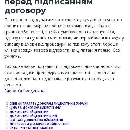
перед підписанням
договору
Перш ніж погоджуватися на конкретну суму, варто уважно
прочитати договір: чи прописана компенсація чітко в
гривнях або валюті, на яких умовах вона виплачується,
одразу після пункції чи частинами, чи передбачені штрафи у
випадку відмови від процедури на певному етапі. Хороша
клініка завжди готова відповісти на ці питання прямо, без
ухилянь.
Також не зайве поцікавитися відгуками інших донорок, які
вже проходили процедуру саме в цій клініці — реальний
досвід людей часто дає більше розуміння, ніж будь-яка
реклама.
Channel
Здоров'я і медицина
СКІЛЬКИ ПЛАТЯТЬ ДОНОРАМ ЯЙЦЕКЛІТИН В УКРАЇНІ
ЦІНА ЗА ДОНОРСКУ ЯЙЦЕКЛІТИНУ
ДОНОРСТВО ЯЙЦЕКЛІТИН
ДОНОРСТВО ЯЙЦЕКЛІТИН ЦІНИ
ЩО ТАКЕ ДОНОРСТВО ЯЙЦЕКЛІТИН
ДЕ ЗРОБИТИ ДОНОРСТВО ЯЙЦЕКЛІТИН
БУТИ СУРОГАТНОЮ МАМОЮ