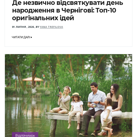
Де незвично відсвяткувати день
народження в Чернігові: Топ-10
оригінальних ідей
01 ЛИПНЯ , 2026
,
BY
YANA TREFILOVA
ЧИТАТИ ДАЛІ
Відпочинок