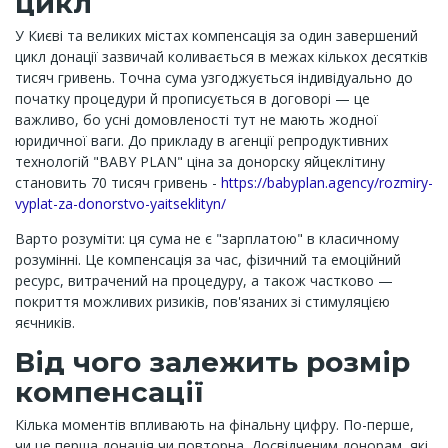
цикл
У Києві та великих містах компенсація за один завершений
цикл донації зазвичай коливається в межах кількох десятків
тисяч гривень. Точна сума узгоджується індивідуально до
початку процедури й прописується в договорі — це
важливо, бо усні домовленості тут не мають жодної
юридичної ваги. До прикладу в агенції репродуктивних
технологій "BABY PLAN" ціна за донорску яйцеклітину
становить 70 тисяч гривень -
https://babyplan.agency/rozmiry-
vyplat-za-donorstvo-yaitseklityn/
Варто розуміти: ця сума не є "зарплатою" в класичному
розумінні. Це компенсація за час, фізичний та емоційний
ресурс, витрачений на процедуру, а також частково —
покриття можливих ризиків, пов'язаних зі стимуляцією
яєчників.
Від чого залежить розмір
компенсації
Кілька моментів впливають на фінальну цифру. По-перше,
чи це перша донація чи повторна. Досвідченим донорам, які