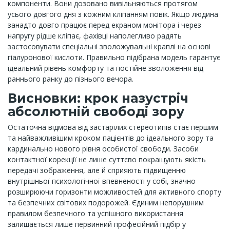
компоненти. Вони дозовано вивільняються протягом
усього довгого дня з кожним кліпанням повік. Якщо людина
занадто довго працює перед екраном монітора і через
напругу рідше кліпає, фахівці наполегливо радять
застосовувати спеціальні зволожувальні краплі на основі
гіалуронової кислоти. Правильно підібрана модель гарантує
ідеальний рівень комфорту та постійне зволоження від
раннього ранку до пізнього вечора.
Висновки: крок назустріч
абсолютній свободі зору
Остаточна відмова від застарілих стереотипів стає першим
та найважливішим кроком пацієнтів до ідеального зору та
кардинально нового рівня особистої свободи. Засоби
контактної корекції не лише суттєво покращують якість
передачі зображення, але й сприяють підвищенню
внутрішньої психологічної впевненості у собі, значно
розширюючи горизонти можливостей для активного спорту
та безпечних світових подорожей. Єдиним непорушним
правилом безпечного та успішного використання
залишається лише первинний професійний підбір у