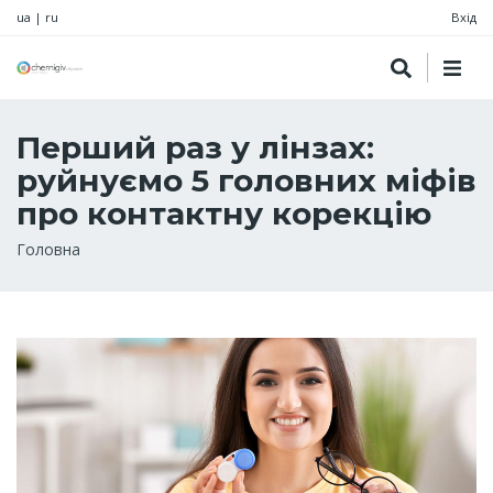
ua
|
ru
Вхід
Перший раз у лінзах:
руйнуємо 5 головних міфів
про контактну корекцію
Рядок
Головна
навіґації