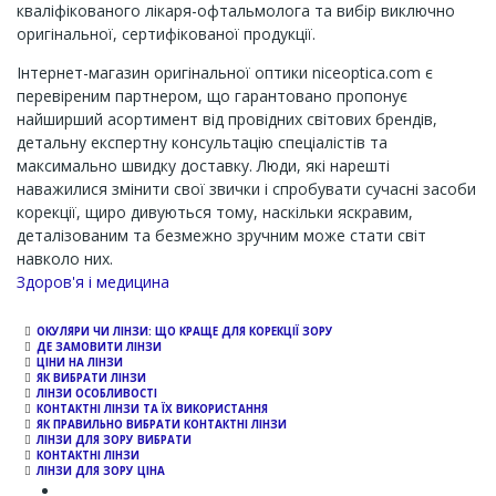
кваліфікованого лікаря-офтальмолога та вибір виключно
оригінальної, сертифікованої продукції.
Інтернет-магазин оригінальної оптики niceoptica.com є
перевіреним партнером, що гарантовано пропонує
найширший асортимент від провідних світових брендів,
детальну експертну консультацію спеціалістів та
максимально швидку доставку. Люди, які нарешті
наважилися змінити свої звички і спробувати сучасні засоби
корекції, щиро дивуються тому, наскільки яскравим,
деталізованим та безмежно зручним може стати світ
навколо них.
Channel
Здоров'я і медицина
ОКУЛЯРИ ЧИ ЛІНЗИ: ЩО КРАЩЕ ДЛЯ КОРЕКЦІЇ ЗОРУ
ДЕ ЗАМОВИТИ ЛІНЗИ
ЦІНИ НА ЛІНЗИ
ЯК ВИБРАТИ ЛІНЗИ
ЛІНЗИ ОСОБЛИВОСТІ
КОНТАКТНІ ЛІНЗИ ТА ЇХ ВИКОРИСТАННЯ
ЯК ПРАВИЛЬНО ВИБРАТИ КОНТАКТНІ ЛІНЗИ
ЛІНЗИ ДЛЯ ЗОРУ ВИБРАТИ
КОНТАКТНІ ЛІНЗИ
ЛІНЗИ ДЛЯ ЗОРУ ЦІНА