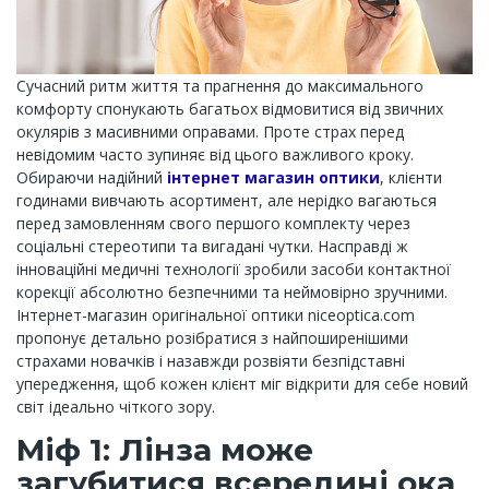
Сучасний ритм життя та прагнення до максимального
комфорту спонукають багатьох відмовитися від звичних
окулярів з масивними оправами. Проте страх перед
невідомим часто зупиняє від цього важливого кроку.
Обираючи надійний
інтернет магазин оптики
, клієнти
годинами вивчають асортимент, але нерідко вагаються
перед замовленням свого першого комплекту через
соціальні стереотипи та вигадані чутки. Насправді ж
інноваційні медичні технології зробили засоби контактної
корекції абсолютно безпечними та неймовірно зручними.
Інтернет-магазин оригінальної оптики niceoptica.com
пропонує детально розібратися з найпоширенішими
страхами новачків і назавжди розвіяти безпідставні
упередження, щоб кожен клієнт міг відкрити для себе новий
світ ідеально чіткого зору.
Міф 1: Лінза може
загубитися всередині ока