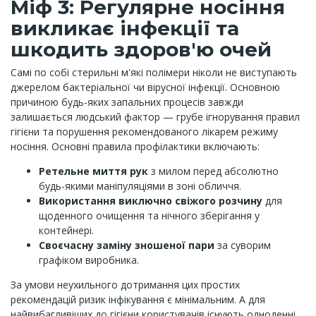
Міф 3: Регулярне носіння
викликає інфекції та
шкодить здоров'ю очей
Самі по собі стерильні м'які полімери ніколи не виступають
джерелом бактеріальної чи вірусної інфекції. Основною
причиною будь-яких запальних процесів завжди
залишається людський фактор — грубе ігнорування правил
гігієни та порушення рекомендованого лікарем режиму
носіння. Основні правила профілактики включають:
Ретельне миття рук
з милом перед абсолютно
будь-якими маніпуляціями в зоні обличчя.
Використання виключно свіжого розчину
для
щоденного очищення та нічного зберігання у
контейнері.
Своєчасну заміну зношеної пари
за суворим
графіком виробника.
За умови неухильного дотримання цих простих
рекомендацій ризик інфікування є мінімальним. А для
найвибагливіших до гігієни користувачів існують одноденні