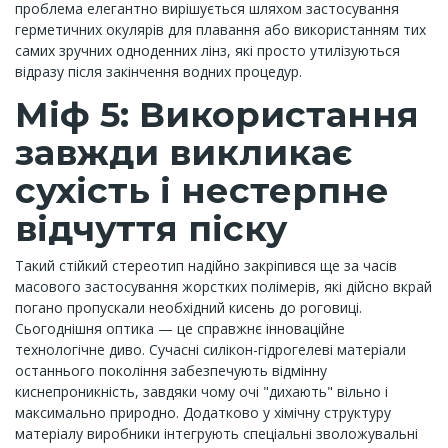
проблема елегантно вирішується шляхом застосування
герметичних окулярів для плавання або використанням тих
самих зручних одноденних лінз, які просто утилізуються
відразу після закінчення водних процедур.
Міф 5: Використання
завжди викликає
сухість і нестерпне
відчуття піску
Такий стійкий стереотип надійно закріпився ще за часів
масового застосування жорстких полімерів, які дійсно вкрай
погано пропускали необхідний кисень до роговиці.
Сьогоднішня оптика — це справжнє інноваційне
технологічне диво. Сучасні силікон-гідрогелеві матеріали
останнього покоління забезпечують відмінну
киснепроникність, завдяки чому очі "дихають" вільно і
максимально природно. Додатково у хімічну структуру
матеріалу виробники інтегрують спеціальні зволожувальні