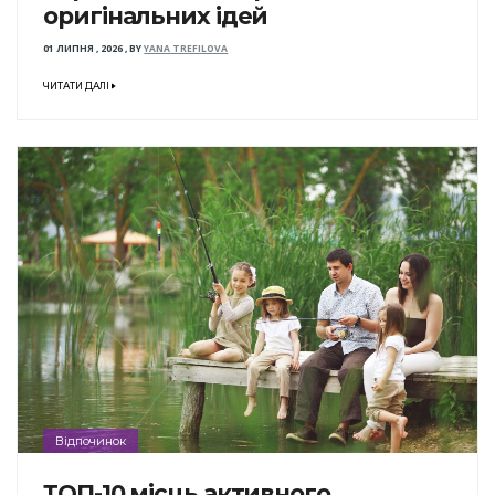
оригінальних ідей
01 ЛИПНЯ , 2026
,
BY
YANA TREFILOVA
ЧИТАТИ ДАЛІ
Відпочинок
ТОП-10 місць активного