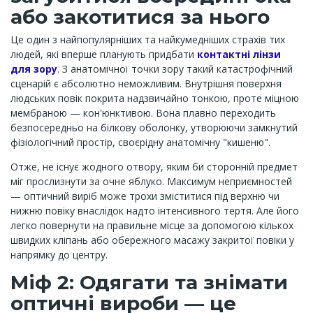
або закотитися за нього
Це один з найпопулярніших та найкумедніших страхів тих
людей, які вперше планують придбати
контактні лінзи
для зору
. З анатомічної точки зору такий катастрофічний
сценарій є абсолютно неможливим. Внутрішня поверхня
людських повік покрита надзвичайно тонкою, проте міцною
мембраною — кон'юнктивою. Вона плавно переходить
безпосередньо на білкову оболонку, утворюючи замкнутий
фізіологічний простір, своєрідну анатомічну "кишеню".
Отже, не існує жодного отвору, яким би сторонній предмет
міг прослизнути за очне яблуко. Максимум неприємностей
— оптичний виріб може трохи зміститися під верхню чи
нижню повіку внаслідок надто інтенсивного тертя. Але його
легко повернути на правильне місце за допомогою кількох
швидких кліпань або обережного масажу закритої повіки у
напрямку до центру.
Міф 2: Одягати та знімати
оптичні вироби — це