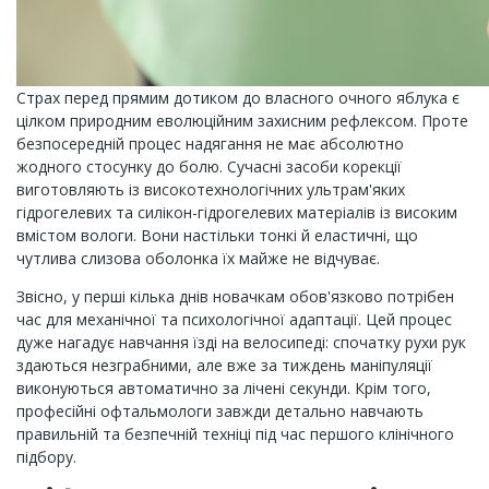
Страх перед прямим дотиком до власного очного яблука є
цілком природним еволюційним захисним рефлексом. Проте
безпосередній процес надягання не має абсолютно
жодного стосунку до болю. Сучасні засоби корекції
виготовляють із високотехнологічних ультрам'яких
гідрогелевих та силікон-гідрогелевих матеріалів із високим
вмістом вологи. Вони настільки тонкі й еластичні, що
чутлива слизова оболонка їх майже не відчуває.
Звісно, у перші кілька днів новачкам обов'язково потрібен
час для механічної та психологічної адаптації. Цей процес
дуже нагадує навчання їзді на велосипеді: спочатку рухи рук
здаються незграбними, але вже за тиждень маніпуляції
виконуються автоматично за лічені секунди. Крім того,
професійні офтальмологи завжди детально навчають
правильній та безпечній техніці під час першого клінічного
підбору.