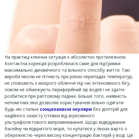
На практиці клінічна ситуація є абсолютно протилежною.
Контактна корекція розроблялася саме для підтримки
максимально динамічного та вільного способу життя. Такі
вироби ніколи не пітніють при різких перепадах температур,
не сповзають з мокрого обличчя під час інтенсивного бігу,
зовсім не обмежують периферійний зір водіїв і не здатні
розбитися при раптовому падінні. Більше того, наявність
непомітних лінз дозволяє користувачеві вільно одягати
будь-які стильні
сонцезахисні окуляри
без діоптрій для
надійного захисту сітківки від агресивного
ультрафіолетового випромінювання. Щодо відвідування
басейну чи відкритого моря, то купатися у лінзах варто з
обережністю через високу концентрацію бактерій у воді. Ця