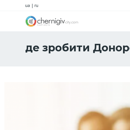
ua
|
ru
де зробити Донор