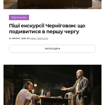
Відпочинок
Піші екскурсії Черніговом: що
подивитися в першу чергу
01 ЛИПНЯ , 2026
,
BY
YANA TREFILOVA
ЧИТАТИ ДАЛІ