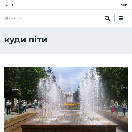
ua
|
ru
Вхід
куди піти