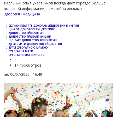
Реальный опыт участников всегда дает гораздо больше
полезной информации, чем любая реклама.
Channel
Здоров'я і медицина
СКІЛЬКИ ПЛАТЯТЬ ДОНОРАМ ЯЙЦЕКЛІТИН В УКРАЇНІ
ЦІНА ЗА ДОНОРСКУ ЯЙЦЕКЛІТИНУ
ДОНОРСТВО ЯЙЦЕКЛІТИН
ДОНОРСТВО ЯЙЦЕКЛІТИН ЦІНИ
ЩО ТАКЕ ДОНОРСТВО ЯЙЦЕКЛІТИН
ДЕ ЗРОБИТИ ДОНОРСТВО ЯЙЦЕКЛІТИН
БУТИ СУРОГАТНОЮ МАМОЮ
СУРОГАТНА МАТИ
СУРОГАТНЕ МАТЕРИНСТВО
14 просмотров
пн, 06/07/2026 - 16:49