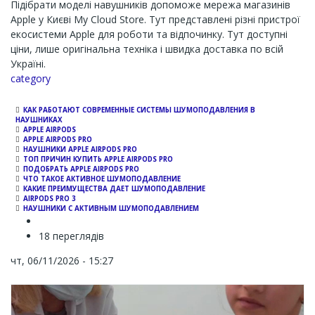
Підібрати моделі навушників допоможе мережа магазинів
Apple у Києві My Cloud Store. Тут представлені різні пристрої
екосистеми Apple для роботи та відпочинку. Тут доступні
ціни, лише оригінальна техніка і швидка доставка по всій
Україні.
Channel
category
КАК РАБОТАЮТ СОВРЕМЕННЫЕ СИСТЕМЫ ШУМОПОДАВЛЕНИЯ В
НАУШНИКАХ
APPLE AIRPODS
APPLE AIRPODS PRO
НАУШНИКИ APPLE AIRPODS PRO
ТОП ПРИЧИН КУПИТЬ APPLE AIRPODS PRO
ПОДОБРАТЬ APPLE AIRPODS PRO
ЧТО ТАКОЕ АКТИВНОЕ ШУМОПОДАВЛЕНИЕ
КАКИЕ ПРЕИМУЩЕСТВА ДАЕТ ШУМОПОДАВЛЕНИЕ
AIRPODS PRO 3
НАУШНИКИ С АКТИВНЫМ ШУМОПОДАВЛЕНИЕМ
18 переглядів
чт, 06/11/2026 - 15:27