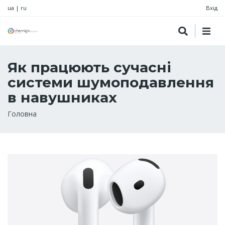
ua
|
ru
Вхід
Як працюють сучасні
системи шумоподавлення
в навушниках
Рядок
Головна
навіґації