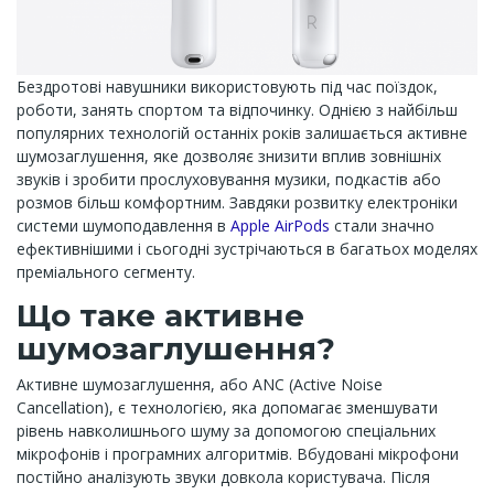
Бездротові навушники використовують під час поїздок,
роботи, занять спортом та відпочинку. Однією з найбільш
популярних технологій останніх років залишається активне
шумозаглушення, яке дозволяє знизити вплив зовнішніх
звуків і зробити прослуховування музики, подкастів або
розмов більш комфортним. Завдяки розвитку електроніки
системи шумоподавлення в
Apple AirPods
стали значно
ефективнішими і сьогодні зустрічаються в багатьох моделях
преміального сегменту.
Що таке активне
шумозаглушення?
Активне шумозаглушення, або ANC (Active Noise
Cancellation), є технологією, яка допомагає зменшувати
рівень навколишнього шуму за допомогою спеціальних
мікрофонів і програмних алгоритмів. Вбудовані мікрофони
постійно аналізують звуки довкола користувача. Після