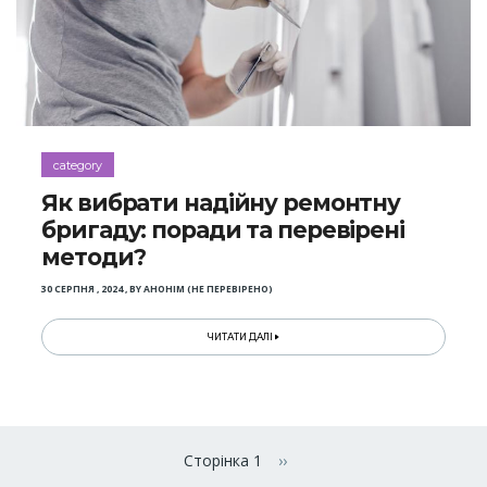
category
Як вибрати надійну ремонтну
бригаду: поради та перевірені
методи?
30 СЕРПНЯ , 2024
,
BY
АНОНІМ (НЕ ПЕРЕВІРЕНО)
ЧИТАТИ ДАЛІ
Розбивка
на
Сторінка 1
››
Наступна сторінка