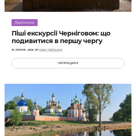
Відпочинок
Піші екскурсії Черніговом: що
подивитися в першу чергу
01 ЛИПНЯ , 2026
,
BY
YANA TREFILOVA
ЧИТАТИ ДАЛІ