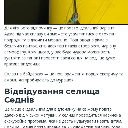
Для літнього відпочинку — це просто ідеальний варіант.
Адже під час сплаву ви зможете усамітнитися в оточенні
природи та відпочити морально. Повноводна річка з
безліччю приток, спів десятків птахів створюють чарівну
атмосферу. Крім цього, у вас буде чудова можливість
зустріти світанок і провести захід сонця на воді, це дуже
красиве видовище!
Сплав на байдарках — це нові враження, порція екстриму та
емоції, які пробирають до мурашок.
Відвідування селища
Седнів
Це місце є ідеальним для відпочинку на свіжому повітрі
далеко від міської метушні. У селищі проводиться насичена
екскурсійна програма, яка не дасть нудьгувати навіть дітям.
Селище Седнів розташоване за 25 кілометрів від Чернігова.