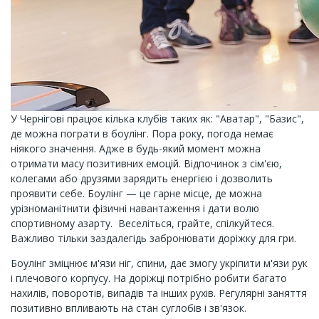
У Чернігові працює кілька клубів таких як: "Аватар", "Базис",
де можна пограти в боулінг. Пора року, погода немає
ніякого значення. Адже в будь-який момент можна
отримати масу позитивних емоцій. Відпочинок з сім'єю,
колегами або друзями зарядить енергією і дозволить
проявити себе. Боулінг — це гарне місце, де можна
урізноманітнити фізичні навантаження і дати волю
спортивному азарту. Веселіться, грайте, спілкуйтеся.
Важливо тільки заздалегідь забронювати доріжку для гри.
Боулінг зміцнює м'язи ніг, спини, дає змогу укріпити м'язи рук
і плечового корпусу. На доріжці потрібно робити багато
нахилів, поворотів, випадів та інших рухів. Регулярні заняття
позитивно впливають на стан суглобів і зв'язок.