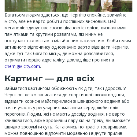
Багатьом людям здається, що Чернігів спокійне, звичайне
місто, але не варто робити поспішних висновків. Цей
мегаполіс здивує вас своєю цікавою історією, визначними
пам'ятками та крутими розвагами, які нічим не
поступаються містам з мільйонним населенням. Любителям
активного відпочинку однозначно варто відвідати Чернігів,
адже тут так багато місць, де можна розслабитися,
отримати порцію адреналіну, докладніше про них на
chernigiv-city.com
.
Картинг — для всіх
Займатися картингом обожнюють як діти, так і дорослі. У
Чернігові легко записатися до спортивної школи водіння,
відвідати корисні майстер-класи зі швидкісного водіння або
взяти участь у регулярних змаганнях серед любителів
перегонів. Людям, які не мають досвіду водіння, не варто
хвилюватися, адже зробивши пару кіл на треку, ви зможете
швидко зрозуміти суть. Катаючись по трасі з товаришами,
можна повноцінно відпочити морально і відчути прилив