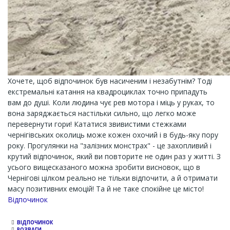
Хочете, щоб відпочинок був насиченим і незабутнім? Тоді
екстремальні катання на квадроциклах точно припадуть
вам до душі. Коли людина чує рев мотора і міць у руках, то
вона заряджається настільки сильно, що легко може
перевернути гори! Кататися звивистими стежками
чернігівських околиць може кожен охочий і в будь-яку пору
року. Прогулянки на "залізних монстрах" - це захопливий і
крутий відпочинок, який ви повторите не один раз у житті. З
усього вищесказаного можна зробити висновок, що в
Чернігові цілком реально не тільки відпочити, а й отримати
масу позитивних емоцій! Та й не таке спокійне це місто!
Channel
Відпочинок
ВІДПОЧИНОК
РОЗВАГИ