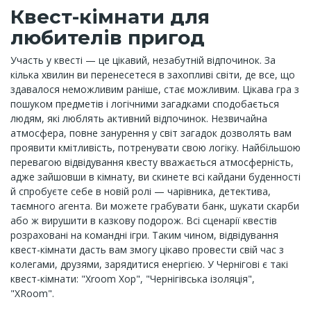
Квест-кімнати для
любителів пригод
Участь у квесті — це цікавий, незабутній відпочинок. За
кілька хвилин ви перенесетеся в захопливі світи, де все, що
здавалося неможливим раніше, стає можливим. Цікава гра з
пошуком предметів і логічними загадками сподобається
людям, які люблять активний відпочинок. Незвичайна
атмосфера, повне занурення у світ загадок дозволять вам
проявити кмітливість, потренувати свою логіку. Найбільшою
перевагою відвідування квесту вважається атмосферність,
адже зайшовши в кімнату, ви скинете всі кайдани буденності
й спробуєте себе в новій ролі — чарівника, детектива,
таємного агента. Ви можете грабувати банк, шукати скарби
або ж вирушити в казкову подорож. Всі сценарії квестів
розраховані на командні ігри. Таким чином, відвідування
квест-кімнати дасть вам змогу цікаво провести свій час з
колегами, друзями, зарядитися енергією. У Чернігові є такі
квест-кімнати: "Xroom Хор", "Чернігівська ізоляція",
"XRoom".