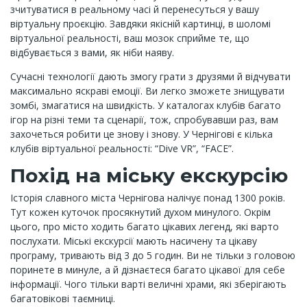
зчитуватися в реальному часі й перенесуться у вашу
віртуальну проєкцію. Завдяки якісній картинці, в шоломі
віртуальної реальності, ваш мозок сприйме те, що
відбувається з вами, як ніби наяву.
Сучасні технології дають змогу грати з друзями й відчувати
максимально яскраві емоції. Ви легко зможете знищувати
зомбі, змагатися на швидкість. У каталогах клубів багато
ігор на різні теми та сценарії, тож, спробувавши раз, вам
захочеться робити це знову і знову. У Чернігові є кілька
клубів віртуальної реальності: “Dive VR”, “FACE”.
Похід на міську екскурсію
Історія славного міста Чернігова налічує понад 1300 років.
Тут кожен куточок просякнутий духом минулого. Окрім
цього, про місто ходить багато цікавих легенд, які варто
послухати. Міські екскурсії мають насичену та цікаву
програму, тривають від 3 до 5 годин. Ви не тільки з головою
поринете в минуле, а й дізнаєтеся багато цікавої для себе
інформації. Чого тільки варті величні храми, які зберігають
багатовікові таємниці.