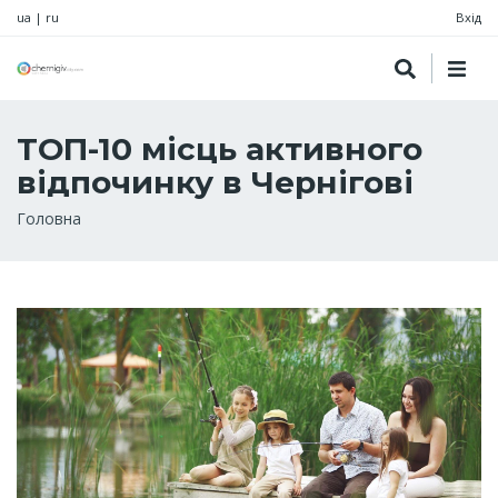
ua
|
ru
Вхід
ТОП-10 місць активного
відпочинку в Чернігові
Рядок
Головна
навіґації