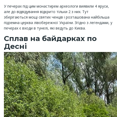
У печерах під цим монастирем археологи виявили 4 яруси,
але до відвідування відкрито тільки 2 з них. Тут
зберігаються мощі святих ченців і розташована найбільша
підземна церква лівобережної України. Згідно з легендами, у
печерах є входи в тунелі, які ведуть до Києва.
Сплав на байдарках по
Десні