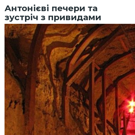
Антонієві печери та
зустріч з привидами