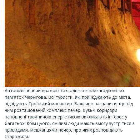
Антонієві печери вважаються однією з найзагадковіших
пам'яток Чернігова. Всі туристи, які приїжджають до міста,
відвідують Троїцький монастир. Важливо зазначити, що під
ним розташований комплекс печер. Вузькі коридори
наповнені таємничою енергетикою викликають інтерес у
багатьох. Крім цього, сміливі люди мають змогу зустрітися з
привидами, мешканцями печер, про яких розповідають
старожили.