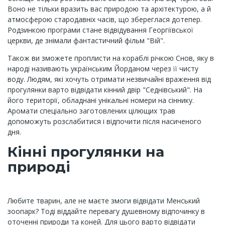
Воно не тільки вразить вас природою та архітектурою, а й
атмосферою стародавніх часів, що збереглася дотепер.
Родзинкою програми стане відвідування Георгіївської
церкви, де знімали фантастичний фільм "Вій".
Також ви зможете проплисти на кораблі річкою Снов, яку в
народі називають українським Йорданом через її чисту
воду. Людям, які хочуть отримати незвичайні враження від
прогулянки варто відвідати кінний двір "Седнівський". На
його території, обладнані унікальні номери на сіннику.
Аромати спеціально заготовлених цілющих трав
допоможуть розслабитися і відпочити після насиченого
дня.
Кінні прогулянки на
природі
Любите тварин, але не маєте змоги відвідати Менський
зоопарк? Тоді віддайте перевагу душевному відпочинку в
оточенні природи та коней. Для цього варто відвідати