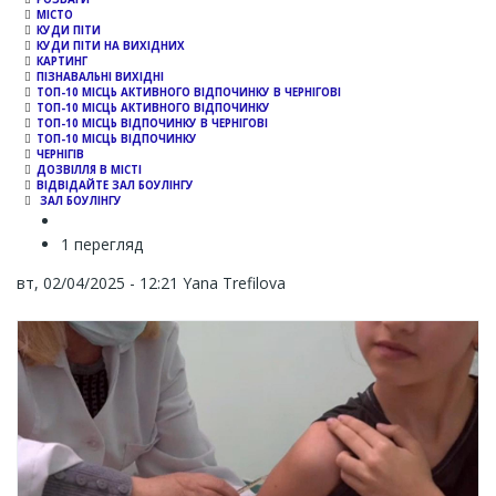
МІСТО
КУДИ ПІТИ
КУДИ ПІТИ НА ВИХІДНИХ
КАРТИНГ
ПІЗНАВАЛЬНІ ВИХІДНІ
ТОП-10 МІСЦЬ АКТИВНОГО ВІДПОЧИНКУ В ЧЕРНІГОВІ
ТОП-10 МІСЦЬ АКТИВНОГО ВІДПОЧИНКУ
ТОП-10 МІСЦЬ ВІДПОЧИНКУ В ЧЕРНІГОВІ
ТОП-10 МІСЦЬ ВІДПОЧИНКУ
ЧЕРНІГІВ
ДОЗВІЛЛЯ В МІСТІ
ВІДВІДАЙТЕ ЗАЛ БОУЛІНГУ
ЗАЛ БОУЛІНГУ
1 перегляд
вт, 02/04/2025 - 12:21
Yana Trefilova