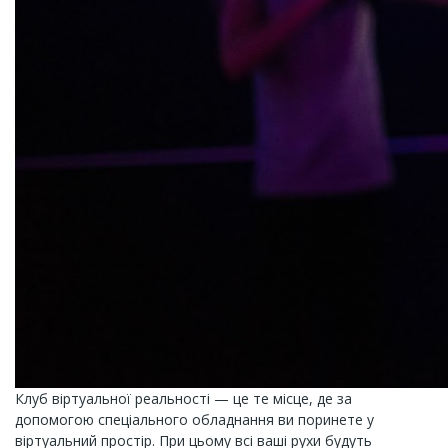
Клуб віртуальної реальності — це те місце, де за
допомогою спеціального обладнання ви поринете у
віртуальний простір. При цьому всі ваші рухи будуть