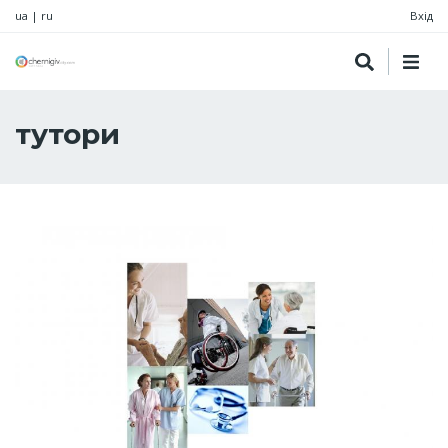
ua
|
ru
Вхід
тутори