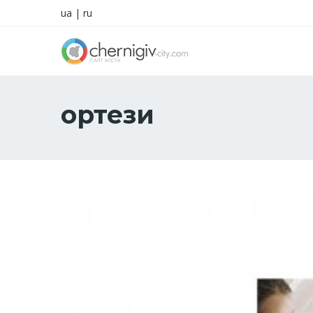
ua
|
ru
ортези