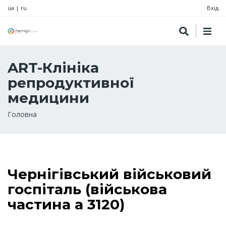
ua
|
ru
Вхід
ART-Клініка
репродуктивної
медицини
Рядок
Головна
навіґації
Чернігівський військовий
госпіталь (військова
частина а 3120)