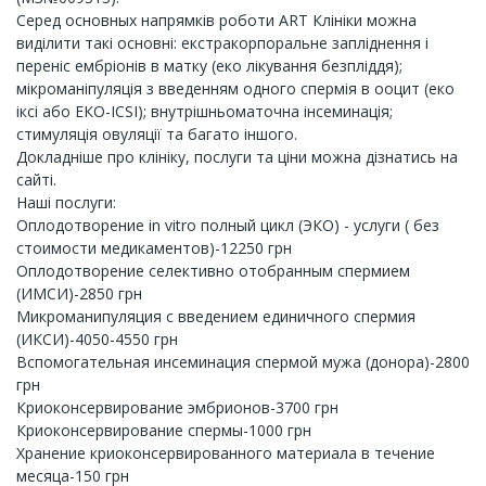
Серед основных напрямків роботи ART Клініки можна
виділити такі основні: екстракорпоральне запліднення і
переніс ембріонів в матку (еко лікування безпліддя);
мікроманіпуляція з введенням одного спермія в ооцит (еко
іксі або ЕКО-ICSI); внутрішньоматочна інсеминація;
стимуляція овуляції та багато іншого.
Докладніше про клініку, послуги та ціни можна дізнатись на
сайті.
Наші послуги:
Оплодотворение in vitro полный цикл (ЭКО) - услуги ( без
стоимости медикаментов)-12250 грн
Оплодотворение селективно отобранным спермием
(ИМСИ)-2850 грн
Микроманипуляция с введением единичного спермия
(ИКСИ)-4050-4550 грн
Вспомогательная инсеминация спермой мужа (донора)-2800
грн
Криоконсервирование эмбрионов-3700 грн
Криоконсервирование спермы-1000 грн
Хранение криоконсервированного материала в течение
месяца-150 грн