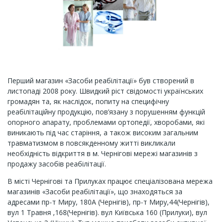
Перший магазин «Засоби реабілітації» був створений в
листопаді 2008 року. Швидкий ріст свідомості українських
громадян та, як наслідок, попиту на специфічну
реабілітаційну продукцію, пов’язану з порушенням функцій
опорного апарату, проблемами ортопедії, хворобами, які
виникають під час старіння, а також високим загальним
травматизмом в повсякденному житті викликали
необхідність відкриття в м. Чернігові мережі магазинів з
продажу засобів реабілітації.
В місті Чернігові та Прилуках працює спеціалізована мережа
магазинів «Засоби реабілітації», що знаходяться за
адресами пр-т Миру, 180А (Чернігів), пр-т Миру,44(Чернігів),
вул 1 Травня ,168(Чернігів). вул Київська 160 (Прилуки), вул