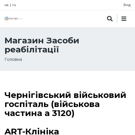
ua
|
ru
Вхід
Магазин Засоби
реабілітації
Рядок
Головна
навіґації
Чернігівський військовий
госпіталь (військова
частина а 3120)
ART-Клініка