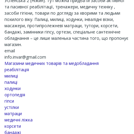
Успенська 2 (Ніжин). Тут можна придбати засоби активної
та пасивної реабілітації, тренажери, медичну техніку ,
засоби гігієни, товари по догляду за хворими та людьми
похилого віку. Палиці, милиці, ходунки, інвалідні візки,
масажери, протипролежневі матраци, тутори, корсети,
бандажі, замінники гіпсу, ортези, спеціальне сантехнічне
обладнання – це лише маленька частина того, що пропонує
магазин.
email
info.invar@gmail.com
Магазини медичних товарів та медобладання
реабілітація
милиці
палиці
ходунки
ортопедія
гіпси
устілки
матраци
медичні ліжка
корсети
бандажі