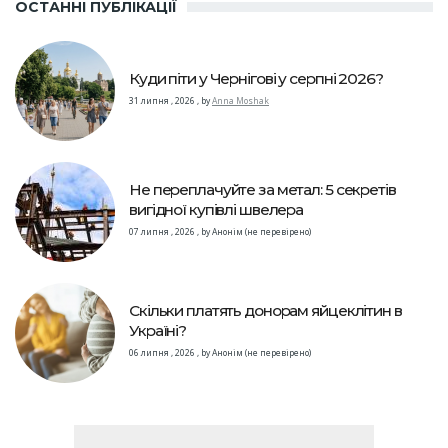
ОСТАННІ ПУБЛІКАЦІЇ
Куди піти у Чернігові у серпні 2026?
31 липня , 2026
,
by
Anna Moshak
Не переплачуйте за метал: 5 секретів
вигідної купівлі швелера
07 липня , 2026
,
by
Анонім (не перевірено)
Скільки платять донорам яйцеклітин в
Україні?
06 липня , 2026
,
by
Анонім (не перевірено)