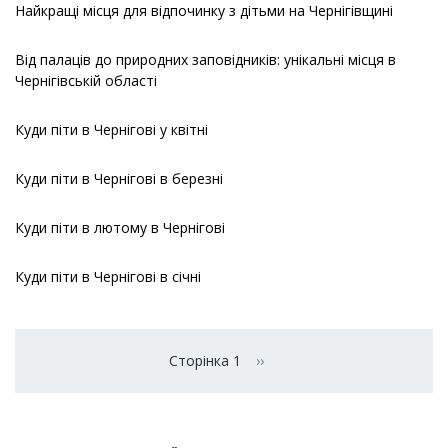
Найкращі місця для відпочинку з дітьми на Чернігівщині
Від палаців до природних заповідників: унікальні місця в
Чернігівській області
Куди піти в Чернігові у квітні
Куди піти в Чернігові в березні
Куди піти в лютому в Чернігові
Куди піти в Чернігові в січні
Розбивка
на
Сторінка 1
››
Наступна сторінка
сторінки