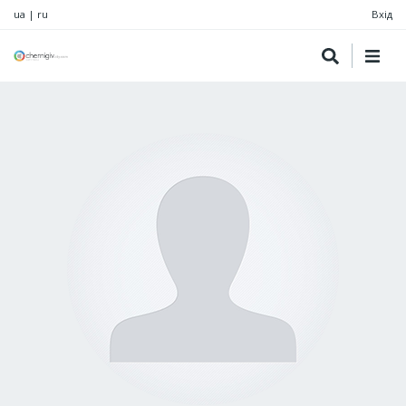
ua
|
ru
Вхід