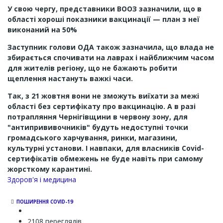
У свою чергу, представники ВООЗ зазначили, що в
області хороші показники вакцинації — план з неї
виконаний на 50%
Заступник голови ОДА також зазначила, що влада не
збирається спочивати на лаврах і найближчим часом
для жителів регіону, що не бажають робити
щеплення настануть важкі часи.
Так, з 21 жовтня вони не зможуть виїхати за межі
області без сертифікату про вакцинацію. А в разі
потрапляння Чернігівщини в червону зону, для
"антипрививочників" будуть недоступні точки
громадського харчування, ринки, магазини,
культурні установи. І навпаки, для власників Сovid-
сертифікатів обмежень не буде навіть при самому
жорсткому карантині.
Channel
Здоров'я і медицина
ПОШИРЕННЯ COVID-19
2108 переглядів