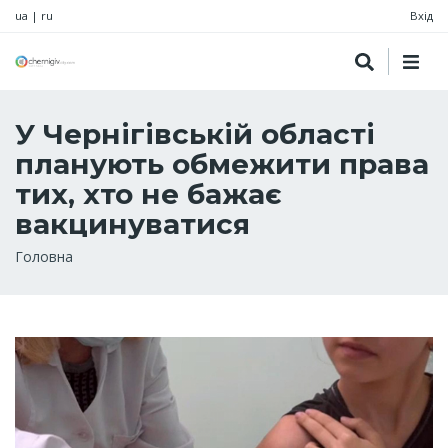
ua
|
ru
Вхід
У Чернігівській області
планують обмежити права
тих, хто не бажає
вакцинуватися
Рядок
Головна
навіґації