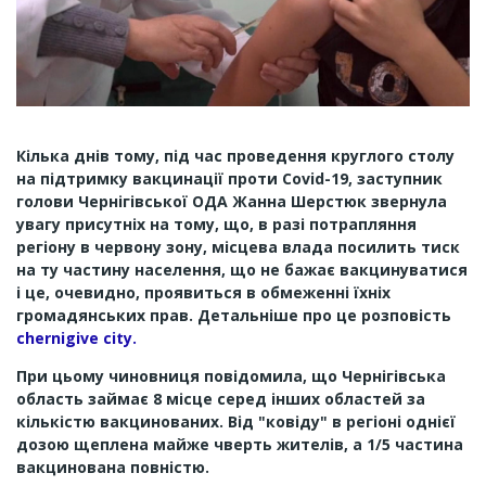
Кілька днів тому, під час проведення круглого столу
на підтримку вакцинації проти Covid-19, заступник
голови Чернігівської ОДА Жанна Шерстюк звернула
увагу присутніх на тому, що, в разі потрапляння
регіону в червону зону, місцева влада посилить тиск
на ту частину населення, що не бажає вакцинуватися
і це, очевидно, проявиться в обмеженні їхніх
громадянських прав. Детальніше про це розповість
chernigive city.
При цьому чиновниця повідомила, що Чернігівська
область займає 8 місце серед інших областей за
кількістю вакцинованих. Від "ковіду" в регіоні однієї
дозою щеплена майже чверть жителів, а 1/5 частина
вакцинована повністю.