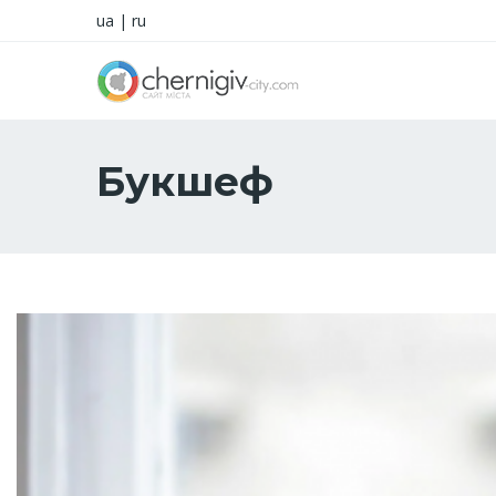
ua
|
ru
Букшеф