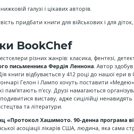
ижковій галузі і цікавих авторів.
вість придбати книги для військових і для діток
.
нки BookChef
естселери різних жанрів: класика, фентезі, дете
ого письменника Фердія Леннона
. Автор здобув 
ія книги відбувається у 412 році до нашої ери в 
 гончарі Гелон і Лампо хочуть поставити «Медею
і пам’ятають п’єсу. Друзі намагаються організув
подивитися виставу, адже сицілійці ненавидять аф
стецтва та літератури.
нц «Протокол Хашимото. 90-денна програма в
ської асоціації лікарів США, людина, яка сама 