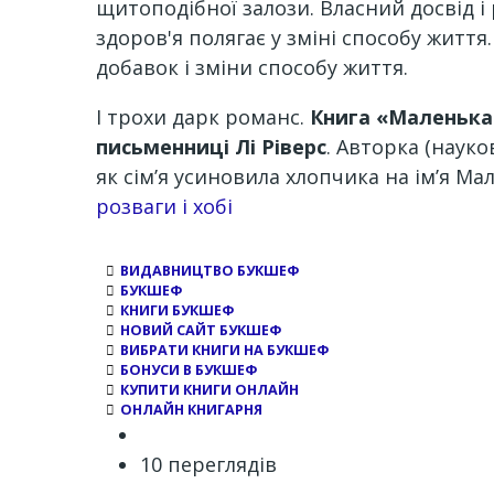
щитоподібної залози. Власний досвід 
здоров'я полягає у зміні способу житт
добавок і зміни способу життя.
І трохи дарк романс.
Книга «Маленька 
письменниці Лі Ріверс
. Авторка (наук
як сім’я усиновила хлопчика на ім’я М
Channel
розваги і хобі
ВИДАВНИЦТВО БУКШЕФ
БУКШЕФ
КНИГИ БУКШЕФ
НОВИЙ САЙТ БУКШЕФ
ВИБРАТИ КНИГИ НА БУКШЕФ
БОНУСИ В БУКШЕФ
КУПИТИ КНИГИ ОНЛАЙН
ОНЛАЙН КНИГАРНЯ
10 переглядів