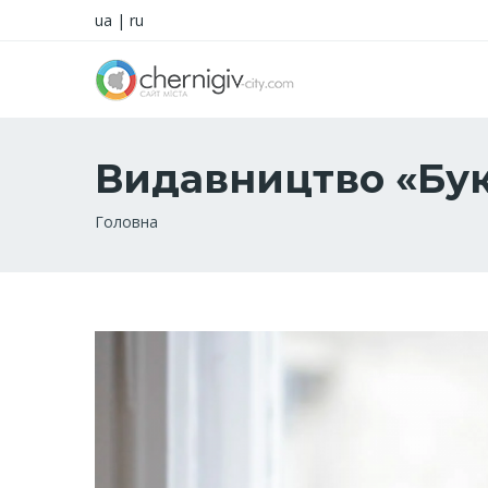
ua
|
ru
Видавництво «Бук
Рядок
Головна
навіґації