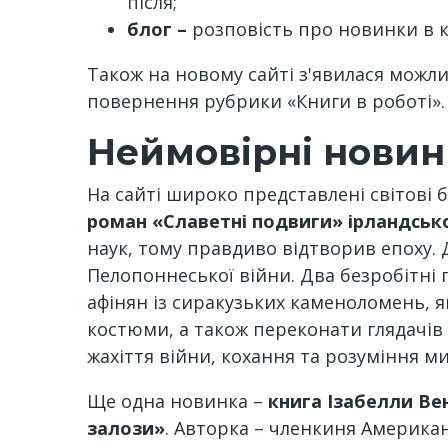
після;
блог –
розповість про новинки в кн
Також на новому сайті з'явилася можли
повернення рубрики «Книги в роботі»
Неймовірні нови
На сайті широко представлені світові б
роман «Славетні подвиги» ірландськ
наук, тому правдиво відтворив епоху. Д
Пелопоннеської війни. Два безробітні
афінян із сиракузьких каменоломень, як
костюми, а також переконати глядачів 
жахіття війни, кохання та розуміння ми
Ще одна новинка –
книга Ізабелли Ве
залози»
. Авторка – членкиня Американ