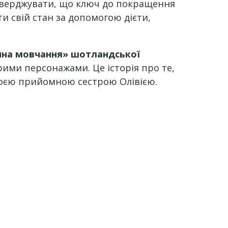
стверджувати, що ключ до покращення
ти свій стан за допомогою дієти,
ина мовчання» шотландської
рими персонажами. Це історія про те,
 своєю прийомною сестрою Олівією.