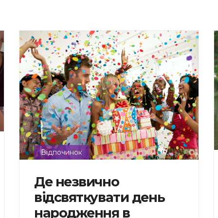
Відпочинок
Де незвично
відсвяткувати день
народження в