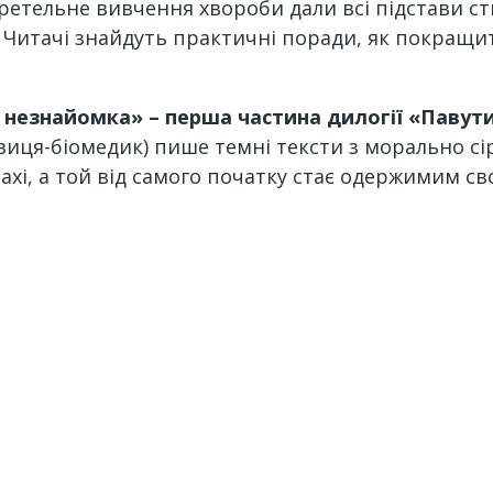
і ретельне вивчення хвороби дали всі підстави 
я. Читачі знайдуть практичні поради, як покращи
незнайомка» – перша частина дилогії «Павут
овиця-біомедик) пише темні тексти з морально сі
алахі, а той від самого початку стає одержимим