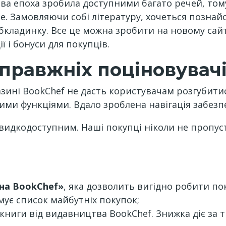
ва епоха зробила доступними багато речей, том
е. Замовляючи собі літературу, хочеться познайо
обкладинку. Все це можна зробити на новому са
 і бонуси для покупців.
справжніх поціновувач
зині BookChef не дасть користувачам розгубитис
ми функціями. Вдало зроблена навігація забезп
идкодоступним. Наші покупці ніколи не пропустя
на BookChef»
, яка дозволить вигідно робити по
мує список майбутніх покупок;
книги від видавництва BookChef. Знижка діє за