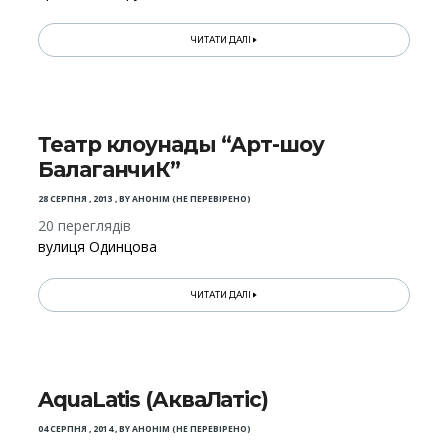
ЧИТАТИ ДАЛІ
Театр клоунады “Арт-шоу
БалаганчиК”
28 СЕРПНЯ , 2013
,
BY
АНОНІМ (НЕ ПЕРЕВІРЕНО)
20 переглядів
вулиця Одинцова
ЧИТАТИ ДАЛІ
AquaLatis (АкваЛатіс)
04 СЕРПНЯ , 2014
,
BY
АНОНІМ (НЕ ПЕРЕВІРЕНО)