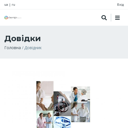
ua
|
ru
Вхід
Довідки
Рядок
Головна
Довідник
навіґації