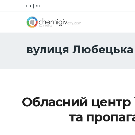
ua
|
ru
вулиця Любецька
Обласний центр 
та пропаг