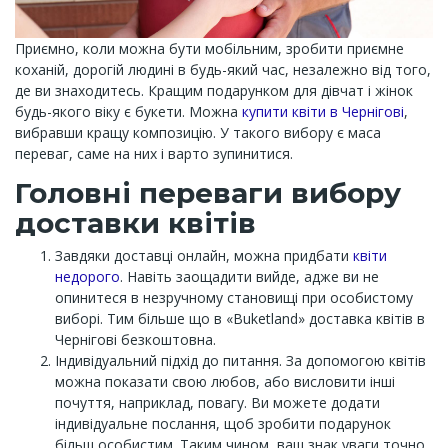
Приємно, коли можна бути мобільним, зробити приємне
коханій, дорогій людині в будь-який час, незалежно від того,
де ви знаходитесь. Кращим подарунком для дівчат і жінок
будь-якого віку є букети. Можна
купити квіти в Чернігові
,
вибравши кращу композицію. У такого вибору є маса
переваг, саме на них і варто зупинитися.
Головні переваги вибору
доставки квітів
Завдяки доставці онлайн, можна придбати
квіти
недорого
. Навіть заощадити вийде, адже ви не
опинитеся в незручному становищі при особистому
виборі. Тим більше що в «Buketland» доставка квітів в
Чернігові безкоштовна.
Індивідуальний підхід до питання. За допомогою квітів
можна показати свою любов, або висловити інші
почуття, наприклад, повагу. Ви можете додати
індивідуальне послання, щоб зробити подарунок
більш особистим. Таким чином, ваш знак уваги точно