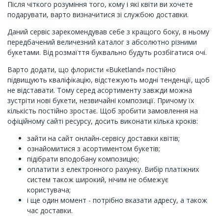
Після чіткого розуміння того, кому і які квіти ви хочете
подарувати, варто визначитися зі службою доставки.
Даний сервіс зарекомендував себе з кращого боку, в ньому
передбачений величезний каталог з абсолютно різними
букетами. Від розмаїття буквально будуть розбігатися очі.
Варто додати, що флористи «Buketland» постійно
підвищують кваліфікацію, відстежують модні тенденції, щоб
не відставати. Тому серед асортименту завжди можна
зустріти нові букети, незвичайні композиції. Причому їх
кількість постійно зростає. Щоб зробити замовлення на
офіційному сайті ресурсу, досить виконати кілька кроків:
зайти на сайт онлайн-сервісу доставки квітів;
ознайомитися з асортиментом букетів;
підібрати вподобану композицію;
оплатити з електронного рахунку. Вибір платіжних
систем також широкий, нічим не обмежує
користувача;
і ще один момент - потрібно вказати адресу, а також
час доставки.