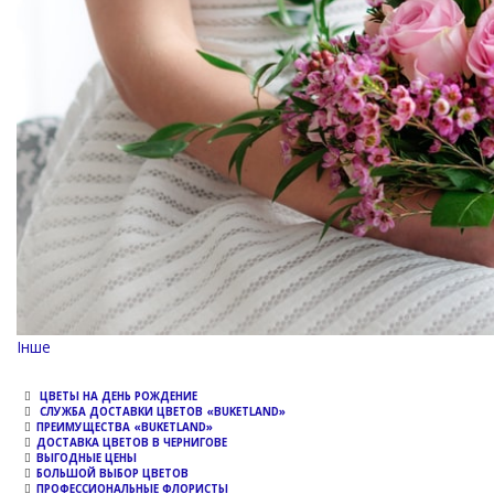
Channel
Інше
ЦВЕТЫ НА ДЕНЬ РОЖДЕНИЕ
СЛУЖБА ДОСТАВКИ ЦВЕТОВ «BUKETLAND»
ПРЕИМУЩЕСТВА «BUKETLAND»
ДОСТАВКА ЦВЕТОВ В ЧЕРНИГОВЕ
ВЫГОДНЫЕ ЦЕНЫ
БОЛЬШОЙ ВЫБОР ЦВЕТОВ
ПРОФЕССИОНАЛЬНЫЕ ФЛОРИСТЫ