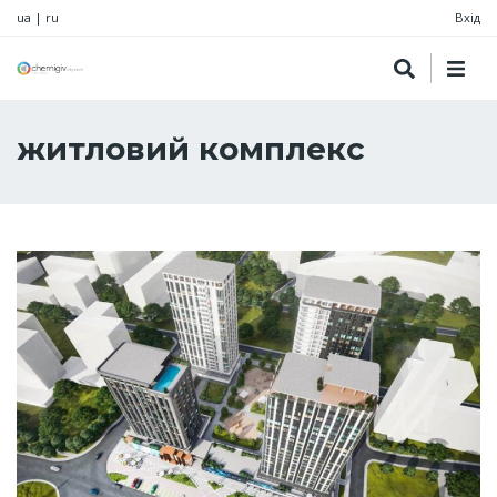
ua
|
ru
Вхід
житловий комплекс