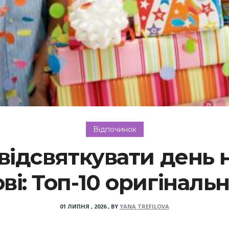
Відпочинок
відсвяткувати день
ві: Топ-10 оригіналь
01 ЛИПНЯ , 2026
,
BY
YANA TREFILOVA