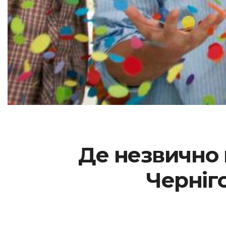
Де незвично 
Черніго