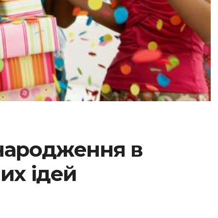
 народження в
них ідей