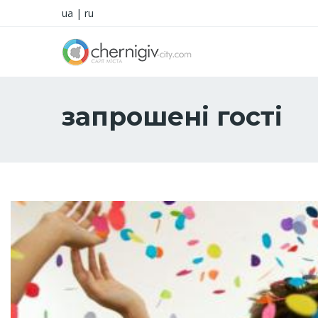
ua
|
ru
запрошені гості