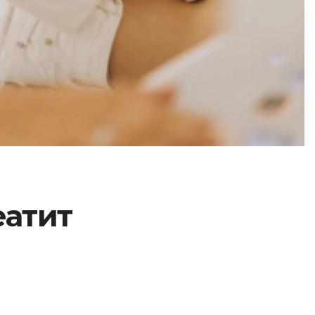
еатит