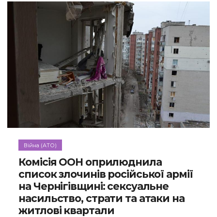
Війна (АТО)
Комісія ООН оприлюднила
список злочинів російської армії
на Чернігівщині: сексуальне
насильство, страти та атаки на
житлові квартали