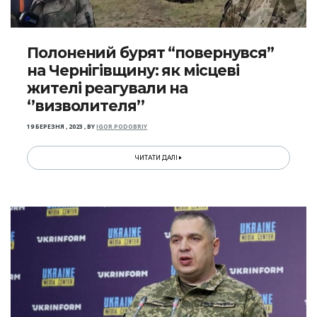
Полонений бурят “повернувся”
на Чернігівщину: як місцеві
жителі реагували на
‘’визволителя’’
19 БЕРЕЗНЯ , 2023
,
BY
IGOR PODOBRIY
ЧИТАТИ ДАЛІ