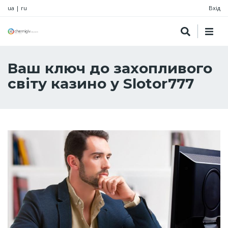
ua
|
ru
Вхід
Ваш ключ до захопливого
світу казино у Slotor777