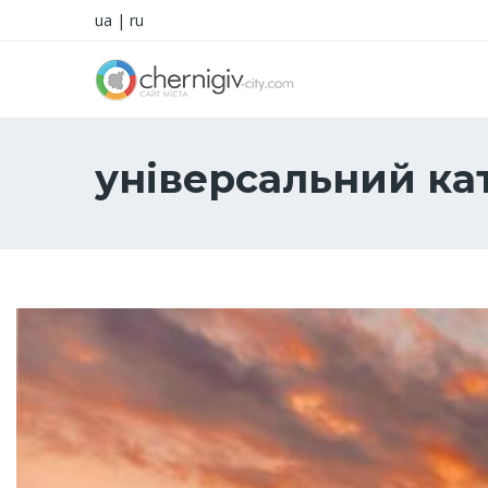
ua
|
ru
універсальний ка