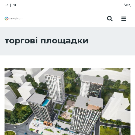
ua
|
ru
Вхід
торгові площадки