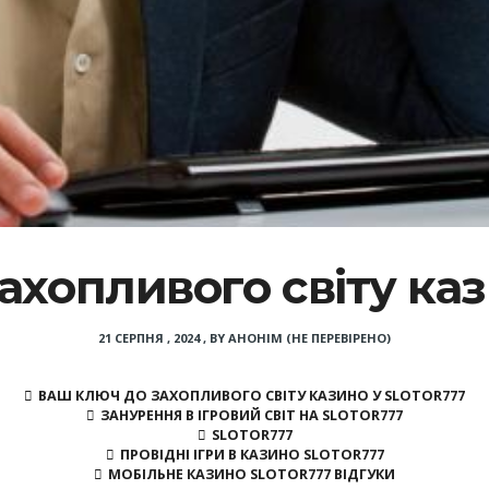
хопливого світу каз
21 СЕРПНЯ , 2024
,
BY
АНОНІМ (НЕ ПЕРЕВІРЕНО)
ВАШ КЛЮЧ ДО ЗАХОПЛИВОГО СВІТУ КАЗИНО У SLOTOR777
ЗАНУРЕННЯ В ІГРОВИЙ СВІТ НА SLOTOR777
SLOTOR777
ПРОВІДНІ ІГРИ В КАЗИНО SLOTOR777
МОБІЛЬНЕ КАЗИНО SLOTOR777 ВІДГУКИ