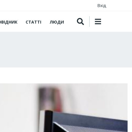
Вхід
ОВІДНИК
СТАТТІ
ЛЮДИ