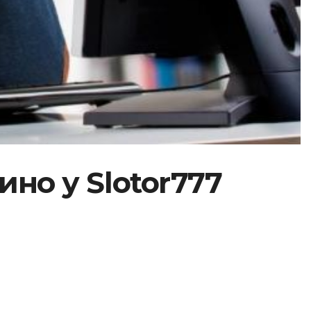
ино у Slotor777