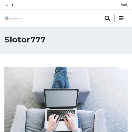
ua
|
ru
Вхід
Slotor777