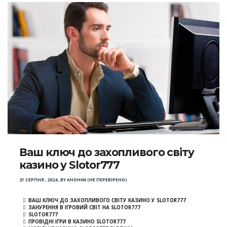
Ваш ключ до захопливого світу
казино у Slotor777
21 СЕРПНЯ , 2024
,
BY
АНОНІМ (НЕ ПЕРЕВІРЕНО)
ВАШ КЛЮЧ ДО ЗАХОПЛИВОГО СВІТУ КАЗИНО У SLOTOR777
ЗАНУРЕННЯ В ІГРОВИЙ СВІТ НА SLOTOR777
SLOTOR777
ПРОВІДНІ ІГРИ В КАЗИНО SLOTOR777