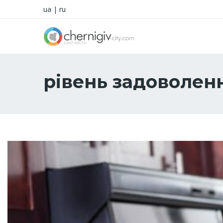
ua
|
ru
рівень задоволен