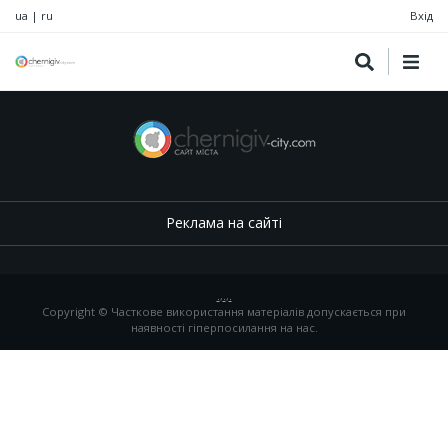
ua
|
ru
Вхід
Реклама на сайті
.
,
.
,
.
Copyright © Часткове використання матеріалів допускається при
наявності гіперпосилання на нас.