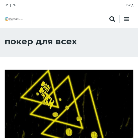
ua
|
ru
Вхід
покер для всех