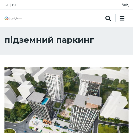
ua
|
ru
Вхід
підземний паркинг