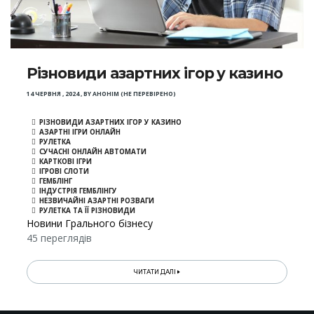
Різновиди азартних ігор у казино
14 ЧЕРВНЯ , 2024
,
BY
АНОНІМ (НЕ ПЕРЕВІРЕНО)
РІЗНОВИДИ АЗАРТНИХ ІГОР У КАЗИНО
АЗАРТНІ ІГРИ ОНЛАЙН
РУЛЕТКА
СУЧАСНІ ОНЛАЙН АВТОМАТИ
КАРТКОВІ ІГРИ
ІГРОВІ СЛОТИ
ГЕМБЛІНГ
ІНДУСТРІЯ ГЕМБЛІНГУ
НЕЗВИЧАЙНІ АЗАРТНІ РОЗВАГИ
РУЛЕТКА ТА ЇЇ РІЗНОВИДИ
Новини Грального бізнесу
45 переглядів
ЧИТАТИ ДАЛІ