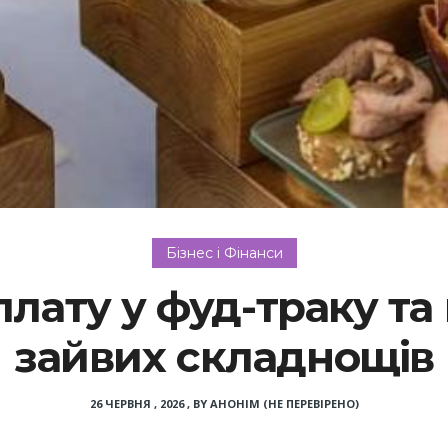
Бізнес і Фінанси
лату у фуд-траку та
зайвих складнощів
26 ЧЕРВНЯ , 2026
,
BY
АНОНІМ (НЕ ПЕРЕВІРЕНО)