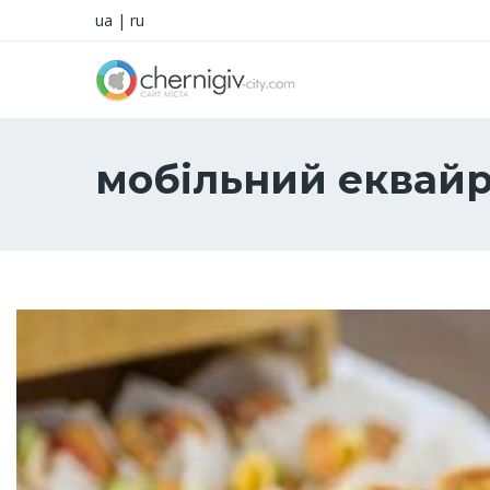
ua
|
ru
мобільний еквайр