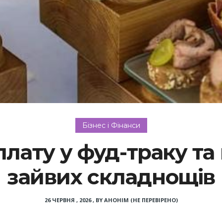
Бізнес і Фінанси
лату у фуд-траку та
зайвих складнощів
26 ЧЕРВНЯ , 2026
,
BY
АНОНІМ (НЕ ПЕРЕВІРЕНО)