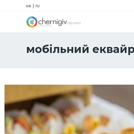
ua
|
ru
мобільний еквайр