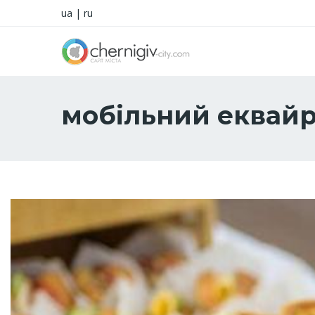
ua
|
ru
мобільний еквай