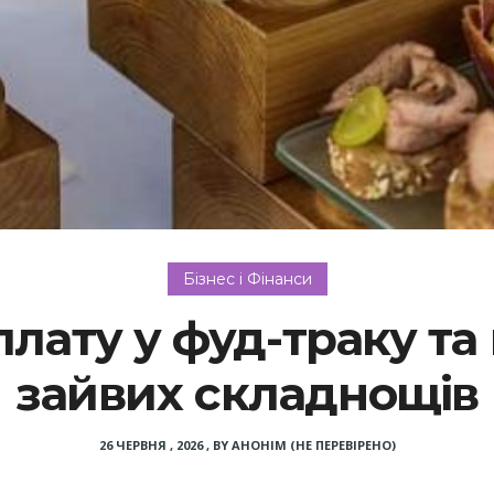
Бізнес і Фінанси
лату у фуд-траку та
зайвих складнощів
26 ЧЕРВНЯ , 2026
,
BY
АНОНІМ (НЕ ПЕРЕВІРЕНО)