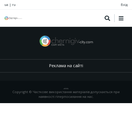
ua
|
ru
Вхід
Реклама на сайті
.
,
.
,
.
Copyright © Часткове використання матеріалів допускається при
наявності гіперпосилання на нас.