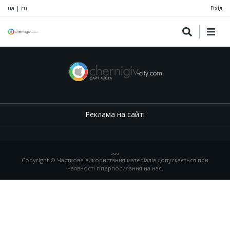
ua
|
ru
Вхід
Реклама на сайті
.
,
.
,
.
Copyright © Часткове використання матеріалів допускається при
наявності гіперпосилання на нас.