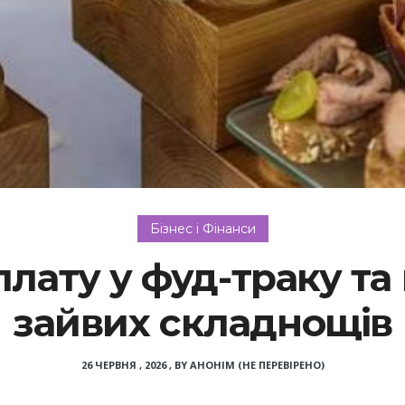
Бізнес і Фінанси
лату у фуд-траку та
зайвих складнощів
26 ЧЕРВНЯ , 2026
,
BY
АНОНІМ (НЕ ПЕРЕВІРЕНО)