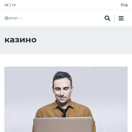
ua
|
ru
Вхід
казино