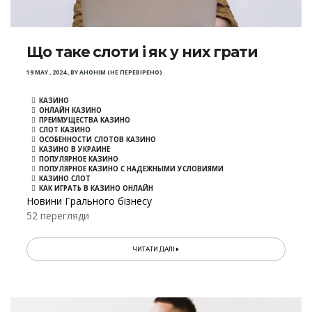
Що таке слоти і як у них грати
19 MAY , 2024
,
BY
АНОНІМ (НЕ ПЕРЕВІРЕНО)
КАЗИНО
ОНЛАЙН КАЗИНО
ПРЕИМУЩЕСТВА КАЗИНО
СЛОТ КАЗИНО
ОСОБЕННОСТИ СЛОТОВ КАЗИНО
КАЗИНО В УКРАИНЕ
ПОПУЛЯРНОЕ КАЗИНО
ПОПУЛЯРНОЕ КАЗИНО С НАДЕЖНЫМИ УСЛОВИЯМИ
КАЗИНО СЛОТ
КАК ИГРАТЬ В КАЗИНО ОНЛАЙН
Новини Грального бізнесу
52 перегляди
ЧИТАТИ ДАЛІ