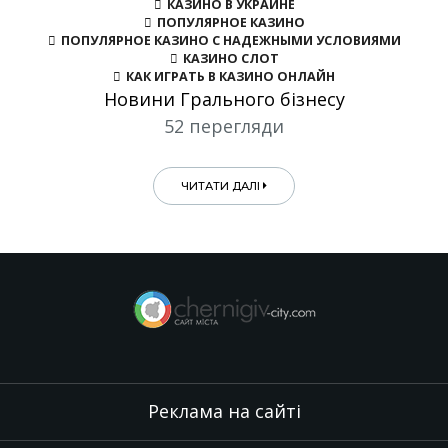
КАЗИНО В УКРАИНЕ
ПОПУЛЯРНОЕ КАЗИНО
ПОПУЛЯРНОЕ КАЗИНО С НАДЕЖНЫМИ УСЛОВИЯМИ
КАЗИНО СЛОТ
КАК ИГРАТЬ В КАЗИНО ОНЛАЙН
Новини Грального бізнесу
52 перегляди
ЧИТАТИ ДАЛІ
Реклама на сайті