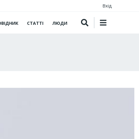
Вхід
ОВІДНИК
СТАТТІ
ЛЮДИ