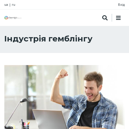
ua
|
ru
Вхід
Індустрія гемблінгу