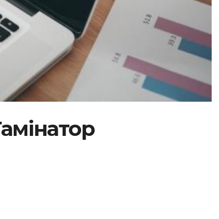
Гамінатор