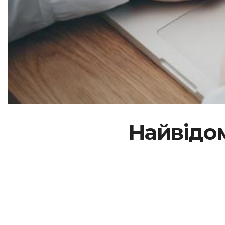
Найвідом