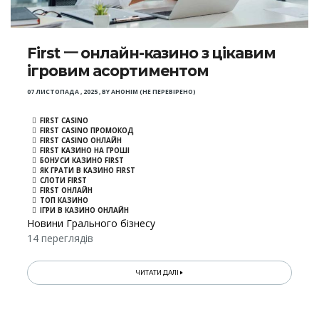
First 一 онлайн-казино з цікавим
ігровим асортиментом
07 ЛИСТОПАДА , 2025
,
BY
АНОНІМ (НЕ ПЕРЕВІРЕНО)
FIRST CASINO
FIRST CASINO ПРОМОКОД
FIRST CASINO ОНЛАЙН
FIRST КАЗИНО НА ГРОШІ
БОНУСИ КАЗИНО FIRST
ЯК ГРАТИ В КАЗИНО FIRST
СЛОТИ FIRST
FIRST ОНЛАЙН
ТОП КАЗИНО
ІГРИ В КАЗИНО ОНЛАЙН
Новини Грального бізнесу
14 переглядів
ЧИТАТИ ДАЛІ