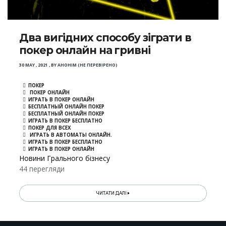
Два вигідних способу зіграти в
покер онлайн на гривні
30 MAY , 2021
,
BY
АНОНІМ (НЕ ПЕРЕВІРЕНО)
ПОКЕР
ПОКЕР ОНЛАЙН
ИГРАТЬ В ПОКЕР ОНЛАЙН
БЕСПЛАТНЫЙ ОНЛАЙН ПОКЕР
БЕСПЛАТНЫЙ ОНЛАЙН ПОКЕР
ИГРАТЬ В ПОКЕР БЕСПЛАТНО
ПОКЕР ДЛЯ ВСЕХ
ИГРАТЬ В АВТОМАТЫ ОНЛАЙН.
ИГРАТЬ В ПОКЕР БЕСПЛАТНО
ИГРАТЬ В ПОКЕР ОНЛАЙН
Новини Грального бізнесу
44 перегляди
ЧИТАТИ ДАЛІ