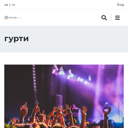
ua
|
ru
Вхід
гурти