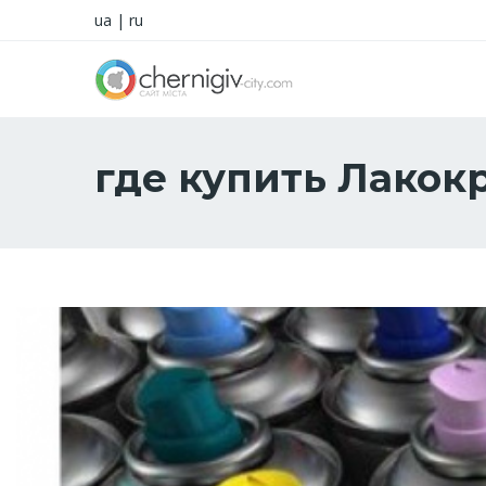
ua
|
ru
где купить Лакок