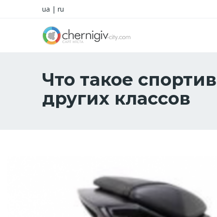
ua
|
ru
Что такое спорти
других классов