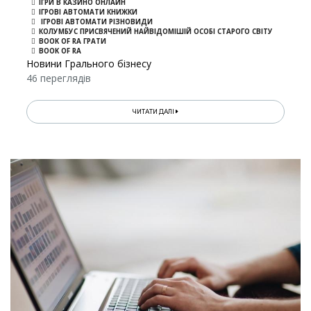
ІГРИ В КАЗИНО ОНЛАЙН
ІГРОВІ АВТОМАТИ КНИЖКИ
ІГРОВІ АВТОМАТИ РІЗНОВИДИ
КОЛУМБУС ПРИСВЯЧЕНИЙ НАЙВІДОМІШІЙ ОСОБІ СТАРОГО СВІТУ
BOOK OF RA ГРАТИ
BOOK OF RA
Новини Грального бізнесу
46 переглядів
ЧИТАТИ ДАЛІ